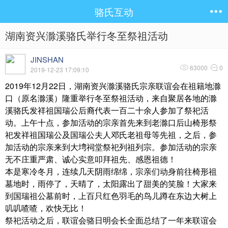
骆氏互动
湖南资兴滁溪骆氏举行冬至祭祖活动
JINSHAN
63000
0
2019-12-23 17:09:10
2019年12月22日，湖南资兴滁溪骆氏宗亲联谊会在祖籍地滁
口（原名滁溪）隆重举行冬至祭祖活动，来自聚居各地的滁
溪骆氏发祥祖国瑞公后裔代表一百二十余人参加了祭祀活
动。上午十点，参加活动的宗亲首先来到老滁口后山椅形祭
祀发祥祖国瑞公及国瑞公夫人邓氏老祖母等先祖，之后，参
加活动的宗亲来到大塆祠堂祭祀列祖列宗。参加活动的宗亲
无不庄重严肃、诚心实意叩拜祖先、感恩祖德！
本是寒冷冬月，连续几天阴雨绵绵，宗亲们动身前往椅形祖
墓地时，雨停了，天晴了，太阳露出了甜美的笑脸！大家来
到国瑞祖公墓前时，上百只红色羽毛的鸟儿蹲在东边大树上
叽叽喳喳，欢快无比！
祭祀活动之后，联谊会骆日明会长全面总结了一年来联谊会