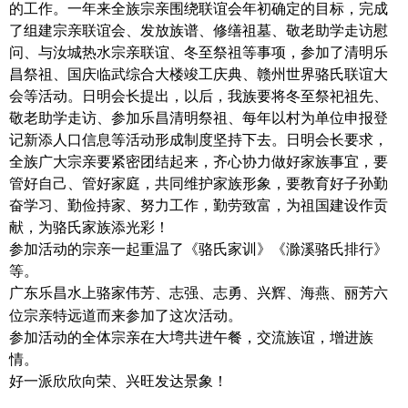
的工作。一年来全族宗亲围绕联谊会年初确定的目标，完成
了组建宗亲联谊会、发放族谱、修缮祖墓、敬老助学走访慰
问、与汝城热水宗亲联谊、冬至祭祖等事项，参加了清明乐
昌祭祖、国庆临武综合大楼竣工庆典、赣州世界骆氏联谊大
会等活动。日明会长提出，以后，我族要将冬至祭祀祖先、
敬老助学走访、参加乐昌清明祭祖、每年以村为单位申报登
记新添人口信息等活动形成制度坚持下去。日明会长要求，
全族广大宗亲要紧密团结起来，齐心协力做好家族事宜，要
管好自己、管好家庭，共同维护家族形象，要教育好子孙勤
奋学习、勤俭持家、努力工作，勤劳致富，为祖国建设作贡
献，为骆氏家族添光彩！
参加活动的宗亲一起重温了《骆氏家训》《滁溪骆氏排行》
等。
广东乐昌水上骆家伟芳、志强、志勇、兴
、海燕、丽芳六
辉
位宗亲特远道而来参加了这次活动。
参加活动的全体宗亲在大塆共进午餐，交流族谊，增进族
情。
好一派欣欣向荣、兴旺发达景象！