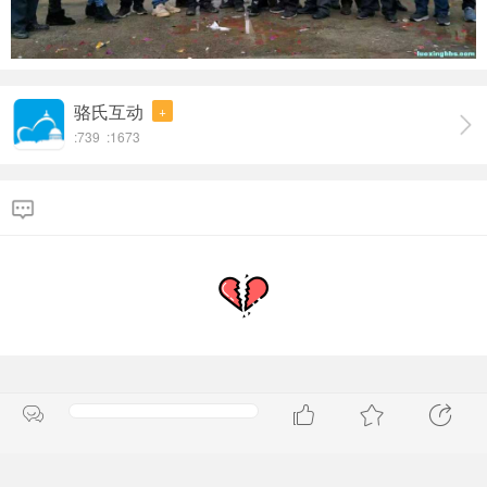
骆氏互动
+
:739 :1673