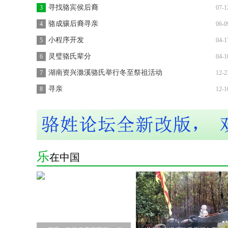
寻找骆宾侯后裔
3
07-1
骆成骧后裔寻亲
4
06-0
小程序开发
5
04-1
灵璧骆氏辈分
6
04-1
湖南资兴滁溪骆氏举行冬至祭祖活动
7
12-2
寻亲
8
12-1
乐
在中国