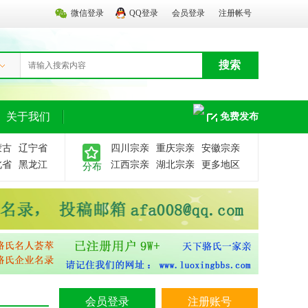
微信登录
QQ登录
会员登录
注册帐号
西安古村：“周至骆峪”与
西安市的周至县古名“盩厔县”，在
尧舜时代就是“古骆国”的封地，西
汉太初元年在终南 ...
搜索
好客虔城 醉美赣州
2019年10月28日，江西•赣州世骆
盛会会程已进入第三天，经过前两
关于我们
免费发布
天热烈、紧凑的 ...
钓 鱼岛啤酒70周年纪念版
蒙古
辽宁省
四川宗亲
重庆宗亲
安徽宗亲
久念零五-08-09畅饮钓鱼岛，坚定
北省
黑龙江
江西宗亲
湖北宗亲
更多地区
分布
爱国心钓鱼岛啤酒向祖国致敬！
钓鱼岛及其附属岛屿都 ...
喜讯：骆航兵宗亲获得“一
滁溪骆氏高湾村骆航兵与他的“深
圳市微安新能源科技有限公司”团
队潜心研究，发明了“ ...
小程序开发
星闪科技有限公司是一家专注于开
会员登录
注册账号
发微信小程序和微信公众号，主要