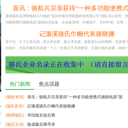
喜讯：骆航兵宗亲获得“一种多功能便携
滁溪骆氏高湾村骆航兵与他的“深圳市微安新能源科技有限公司”团队潜心研究，发
功能便携式储能电源”超级快充设备，从设备发明、外观设计、专利申请，仅用 ...
记滁溪骆氏巾帼代表骆晓娜
孟子曰：天下之本在国，国之本在家，家之本在身。家庭是社会的细胞，也是每
的地方。优良的家风传承是一个人一生取之不尽的财富。在我们骆氏家庭，就有一位 
好客虔城 醉美赣州
热门新闻
焦点话题
[骆姓资讯]
喜讯：骆航兵宗亲获得“一种多功能便携式储能电源”国
[骆氏影音]
记滁溪骆氏巾帼代表骆晓娜
2
[陕西骆氏]
寻找骆宾侯后裔
2
[骆氏互动]
骆成骧后裔寻亲