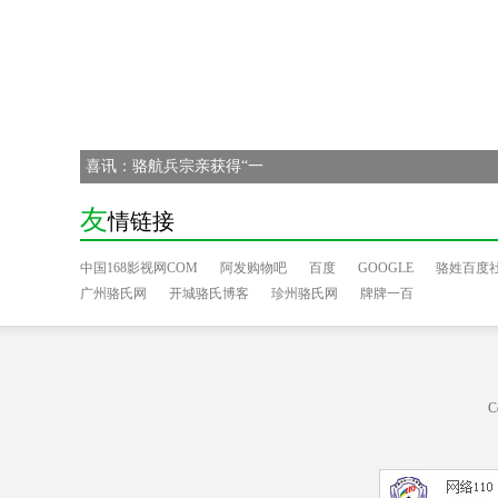
喜讯：骆航兵宗亲获得“一
友
情链接
中国168影视网COM
阿发购物吧
百度
GOOGLE
骆姓百度
广州骆氏网
开城骆氏博客
珍州骆氏网
牌牌一百
C