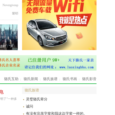
滁溪骆氏高湾村骆航兵与他的“深
Nevergiveup
圳市微安新能源科技有限公司”团
队潜心研究，发明了“ ...
樂耶
小程序开发
星闪科技有限公司是一家专注于开
发微信小程序和微信公众号，主要
服务内容：微信小程序 ...
湖南资兴滁溪骆氏举行冬至
古村：“周
2019年12月22日，湖南资兴滁溪骆
氏宗亲联谊会在祖籍地滁口（原名
滁溪）隆重举行冬至祭 ...
西安古村：“周至骆峪”与
西安市的周至县古名“盩厔县”，在
骆氏互助
骆氏新闻
骆氏族谱
骆氏书画
骆氏影音
尧舜时代就是“古骆国”的封地，西
汉太初元年在终南 ...
骆氏族谱
电
好客虔城 醉美赣州
明了“一种多
2019年10月28日，江西•赣州世骆
灵璧骆氏辈分
盛会会程已进入第三天，经过前两
诚问
天热烈、紧凑的 ...
有没有宗亲字辈和我这边字辈一样的。