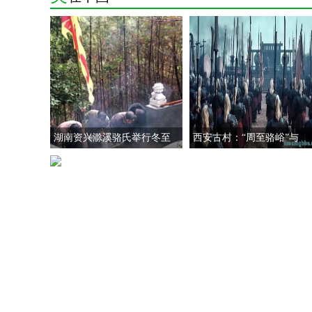
湖南资兴滁溪骆氏举行冬至
西安古村：“周至骆峪”与