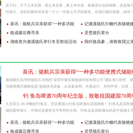
孟子曰：天下之本在国，国之本在家，家之本在身。家庭是社会的细胞，也是每
的地方。优良的家风传承是一个人一生取之不尽的财富。在我们骆氏家庭，就有一位 
喜讯：骆航兵宗亲获得“一种多功能
记滁溪骆氏巾帼代表骆晓
便携式储
骆成骧后裔寻亲
灵璧骆氏辈分
湖南资兴滁溪骆氏举行冬至祭祖活动
我叫骆昌豪，请救救我父
喜讯：骆航兵宗亲获得“一种多功能便携式储能
滁溪骆氏高湾村骆航兵与他的“深圳市微安新能源科技有限公司”团队潜心研究，发
功能便携式储能电源”超级快充设备，从设备发明、外观设计、专利申请，仅用 ...
钓 鱼岛啤酒70周年纪念版，致敬祖国建国70周
久念零五-08-09畅饮钓鱼岛，坚定爱国心钓鱼岛啤酒向祖国致敬！ 钓鱼岛及其附
国的固有领土，中国对其拥有无可争辩的主权。钓鱼岛及其附属岛屿是中国领土不 .
喜讯：骆航兵宗亲获得“一种多功能
记滁溪骆氏巾帼代表骆晓
便携式储
骆成骧后裔寻亲
灵璧骆氏辈分