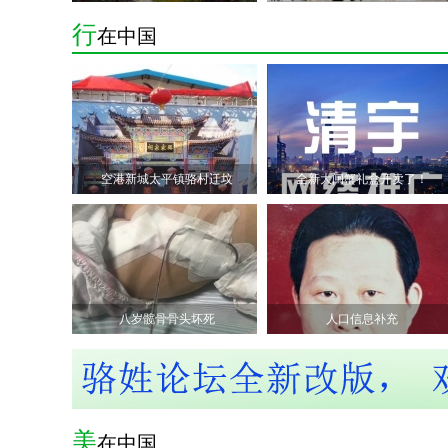
行
在中国
空港新城太平镇骆村迁坟
全新大闸蟹礼盒开卖了！
八岁髋骨骨头坏死
人口信息补充
美
在中国