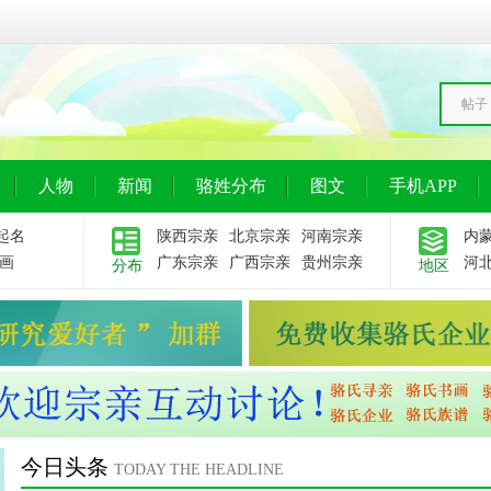
帖子
人物
新闻
骆姓分布
图文
手机APP
起名
陕西宗亲
北京宗亲
河南宗亲
内
画
广东宗亲
广西宗亲
贵州宗亲
河
分布
地区
今日头条
TODAY THE HEADLINE