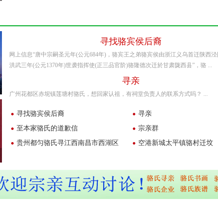
寻找骆宾侯后裔
网上信息“唐中宗嗣圣元年(公元684年)，骆宾王之弟骆宾侯由浙江义乌首迁陕西
洪武三年(公元1370年)世袭指挥使(正三品官阶)骆隆德次迁於甘肃陇西县”，骆 ...
寻亲
广州花都区赤坭镇莲塘村骆氏，想回家认祖，有祠堂负责人的联系方式吗？ ...
寻找骆宾侯后裔
寻亲
至本家骆氏的道歉信
宗亲群
贵州都匀骆氏寻江西南昌市西湖区
空港新城太平镇骆村迁坟
（明朝洪武