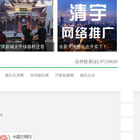
空港新城太平镇骆村迁坟
全新大闸蟹礼盒开卖了！
合作联系QQ:87228620
骆氏宗亲网
珍州骆氏网
万家姓骆网
骆氏企业
d.