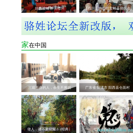
好客虔城 醉美赣州
【四川】热烈祝贺郫县骆氏会
家
在中国
三观不合的人，余生不将就
广东省 阳江市 阳西县仓面村
做人，请不要炫耀！ (经典）
七月十四什么节日