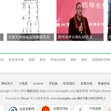
甘肃天水甘谷县六世骆英后
贵州省茅台紫红砂酒业
社区
阿发美文网
搜搜
雅虎
西安信息网
搜狗
腾讯
阳新骆氏官网
网站简介
|
小黑屋
|
Archiver
|
手机版
|
联系我们
|
发展历程
|
客服在线
opyright © 2011-2014
骆姓论坛
(https://www.luoxingbbs.com) 版权所有 All Rights Reserve
Powered by
Discuz!
X3.4 技术支持:
www.luoxingbbs.com
陕ICP备11002280号-2