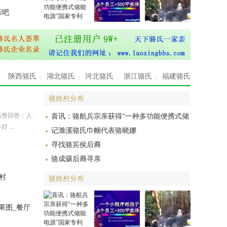
亲吧
陕西骆氏
湖北骆氏
河北骆氏
浙江骆氏
福建骆氏
骆姓村分布
高赞回答：人
喜讯：骆航兵宗亲获得“一种多功能便携式储
...
记滁溪骆氏巾帼代表骆晓娜
寻找骆宾侯后裔
骆成骧后裔寻亲
村
骆姓村分布
果图_餐厅