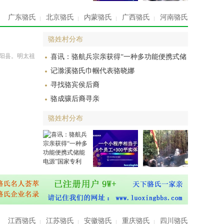
广东骆氏
北京骆氏
内蒙骆氏
广西骆氏
河南骆氏
骆姓村分布
泾阳县。明太祖
喜讯：骆航兵宗亲获得“一种多功能便携式储
记滁溪骆氏巾帼代表骆晓娜
寻找骆宾侯后裔
骆成骧后裔寻亲
骆姓村分布
江西骆氏
江苏骆氏
安徽骆氏
重庆骆氏
四川骆氏