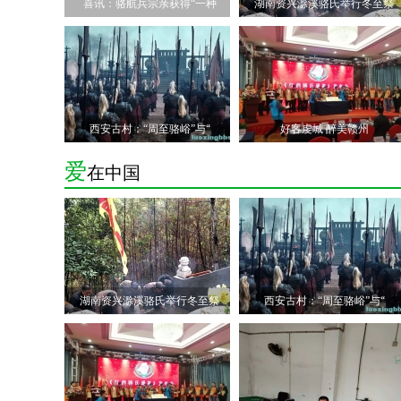
喜讯：骆航兵宗亲获得“一种
湖南资兴滁溪骆氏举行冬至祭
西安古村：“周至骆峪”与“
好客虔城 醉美赣州
爱
在中国
湖南资兴滁溪骆氏举行冬至祭
西安古村：“周至骆峪”与“