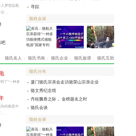
钓 鱼岛啤酒70周年纪念版
个人梦想起航
寻踪
久念零五-08-09畅饮钓鱼岛，坚定
...
爱国心钓鱼岛啤酒向祖国致敬！
骆姓会谈
钓鱼岛及其附属岛屿都 ...
娜
喜讯：骆航兵宗亲获得“一
滁溪骆氏高湾村骆航兵与他的“深
亲吧
圳市微安新能源科技有限公司”团
队潜心研究，发明了“ ...
骆氏名人
骆氏书画
骆氏企业
骆氏族谱
骆氏互助
小程序开发
星闪科技有限公司是一家专注于开
骆氏分布
电
发微信小程序和微信公众号，主要
服务内容：微信小程序 ...
明了“一种多
厦门骆氏宗亲会走访骆荣山宗亲企业
湖南资兴滁溪骆氏举行冬至
骆文秀纪念馆
2019年12月22日，湖南资兴滁溪骆
年
丹桂飘香之际， 金榜题名之时
氏宗亲联谊会在祖籍地滁口（原名
属岛屿都是中
滁溪）隆重举行冬至祭 ...
骆氏会谈
..
骆姓会谈
娜