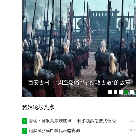
西安古村：“周至骆峪”与“傥骆古道”的故事
.
.
.
.
.
骆姓论坛热点
喜讯：骆航兵宗亲获得“一种多功能便携式储能
1
07-2
记滁溪骆氏巾帼代表骆晓娜
2
05-0