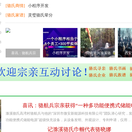
2
[骆氏商情]
小程序开发
9
[骆氏家谱]
灵璧骆氏辈分
7
0
3
6
喜讯：骆航兵宗
小程序开发
湖南资兴滁溪骆
西安
喜讯：骆航兵宗亲获得“一种多功能便携式储能
滁溪骆氏高湾村骆航兵与他的“深圳市微安新能源科技有限公司”团队潜心研究，发
功能便携式储能电源”超级快充设备，从设备发明、外观设计、专利申请，仅用 ...
记滁溪骆氏巾帼代表骆晓娜