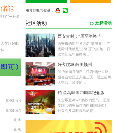
服务内容：微信小程序 ...
式储能
用其他账号登录：
湖南资兴滁溪骆氏举行冬至
明了“一种多
2019年12月22日，湖南资兴滁溪骆
社区活动
发起活动
氏宗亲联谊会在祖籍地滁口（原名
滁溪）隆重举行冬至祭 ...
西安古村：“周至骆峪”与
个人梦想起航
...
西安市的周至县古名“盩厔县”，在
尧舜时代就是“古骆国”的封地，西
汉太初元年在终南 ...
好客虔城 醉美赣州
2019年10月28日，江西•赣州世骆
盛会会程已进入第三天，经过前两
天热烈、紧凑的 ...
钓 鱼岛啤酒70周年纪念版
JINSHAN
久念零五-08-09畅饮钓鱼岛，坚定
JINSHAN
爱国心钓鱼岛啤酒向祖国致敬！
钓鱼岛及其附属岛屿都 ...
山水
喜讯：骆航兵宗亲获得“一
山水