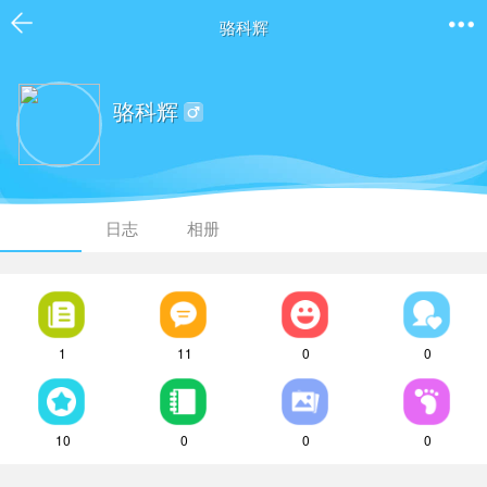
骆科辉
骆科辉
日志
相册
1
11
0
0
10
0
0
0